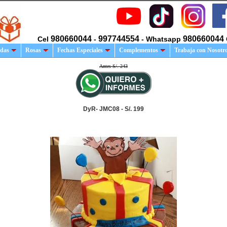
980660044
997744554
980660044
Cel
-
- Whatsapp
das
Rosas
Fechas Especiales
Complementos
Trabaja con Nosotr
Antes S/. 243
DyR- JMC08 - S/. 199