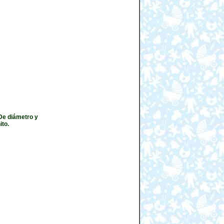
De diámetro y
ito.