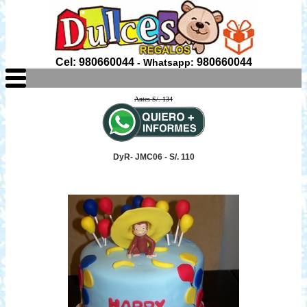
Cel: 980660044
980660044
- Whatsapp:
Antes S/. 134
DyR- JMC06 - S/. 110