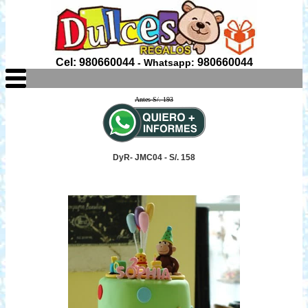
Cel: 980660044
980660044
- Whatsapp:
Antes S/. 193
DyR- JMC04 - S/. 158