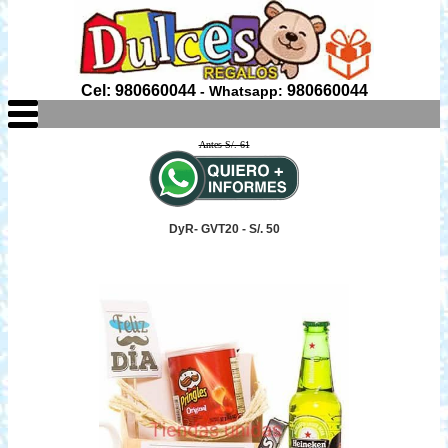
Cel: 980660044
980660044
- Whatsapp:
Antes S/. 61
DyR- GVT20 - S/. 50