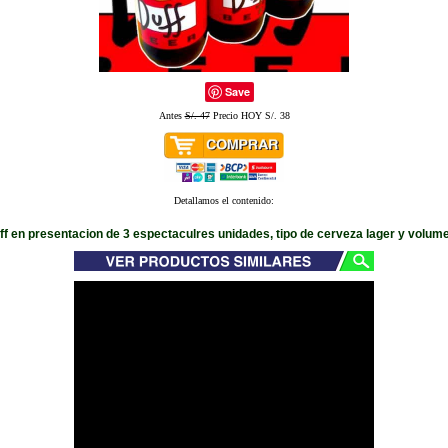
Save
Antes
S/. 47
Precio HOY S/. 38
Detallamos el contenido:
f en presentacion de 3 espectaculres unidades, tipo de cerveza lager y volum