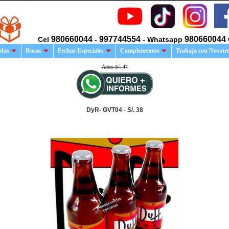
980660044
997744554
980660044
Cel
-
- Whatsapp
das
Rosas
Fechas Especiales
Complementos
Trabaja con Nosotr
Antes S/. 47
DyR- GVT04 - S/. 38