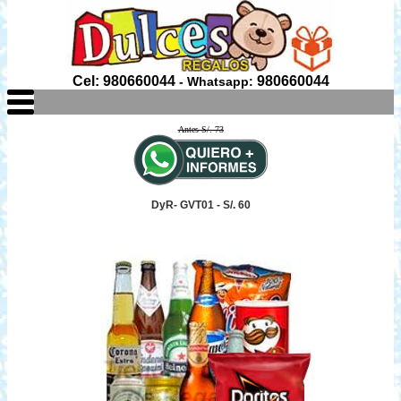
Cel: 980660044
980660044
- Whatsapp:
Antes S/. 73
DyR- GVT01 - S/. 60