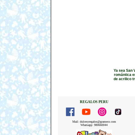
Ya sea San V
romántica en
de acrilico 
REGALOS PERU
Mail: dulcesyregalos@grameco.com
Whatsapp: 980660044