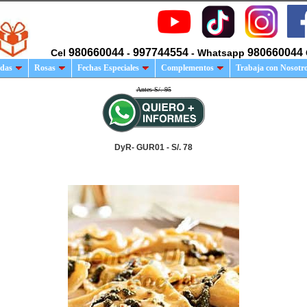
980660044
997744554
980660044
Cel
-
- Whatsapp
das
Rosas
Fechas Especiales
Complementos
Trabaja con Nosotr
Antes S/. 95
DyR- GUR01 - S/. 78