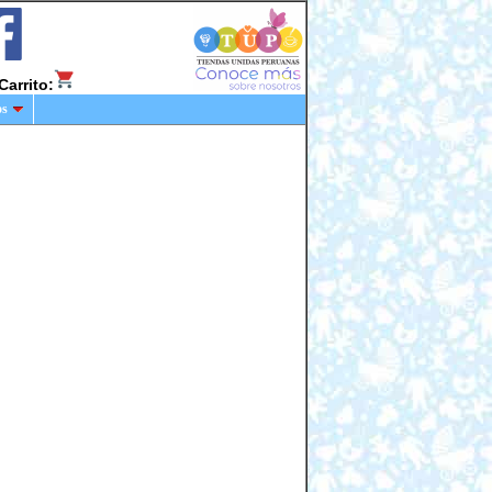
Carrito:
os