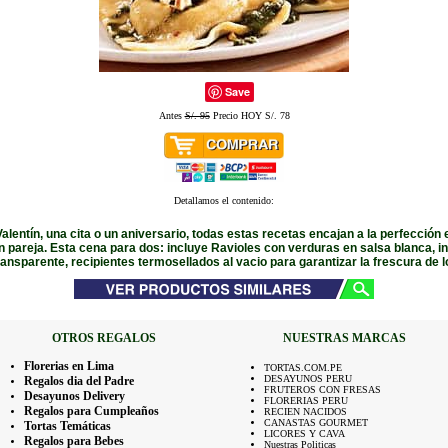
Save
Antes
S/. 95
Precio HOY S/. 78
Detallamos el contenido:
alentín, una cita o un aniversario, todas estas recetas encajan a la perfección
 pareja. Esta cena para dos: incluye Ravioles con verduras en salsa blanca, i
transparente, recipientes termosellados al vacio para garantizar la frescura de 
OTROS REGALOS
NUESTRAS MARCAS
Florerias en Lima
TORTAS.COM.PE
DESAYUNOS PERU
Regalos dia del Padre
FRUTEROS CON FRESAS
Desayunos Delivery
FLORERIAS PERU
Regalos para Cumpleaños
RECIEN NACIDOS
CANASTAS GOURMET
Tortas Temáticas
LICORES Y CAVA
Regalos para Bebes
Nuestras Politicas