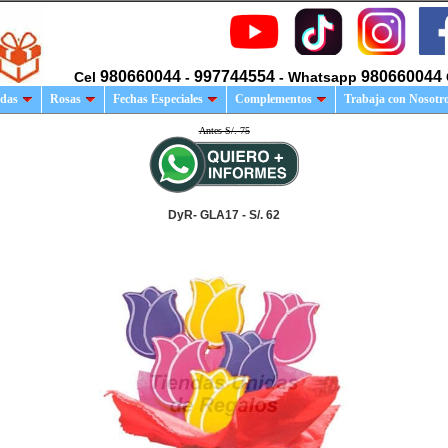
980660044
997744554
980660044
Cel
-
- Whatsapp
das
Rosas
Fechas Especiales
Complementos
Trabaja con Nosotr
Antes S/. 75
DyR- GLA17 - S/. 62