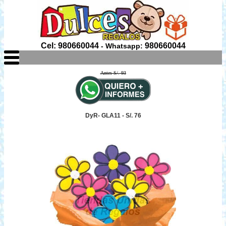
Cel: 980660044
980660044
- Whatsapp:
Antes S/. 93
DyR- GLA11 - S/. 76