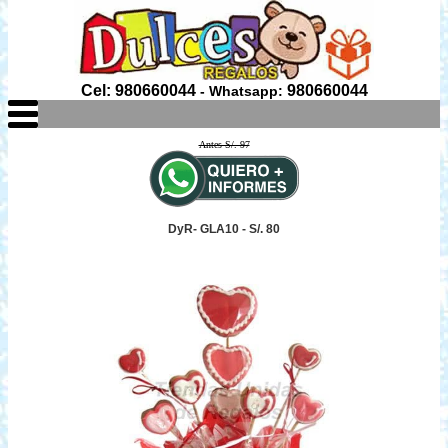
Cel: 980660044
980660044
- Whatsapp:
Antes S/. 97
DyR- GLA10 - S/. 80