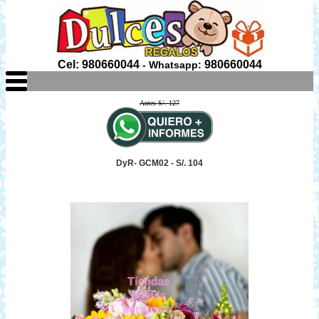
Cel: 980660044
980660044
- Whatsapp:
Antes S/. 127
DyR- GCM02 - S/. 104