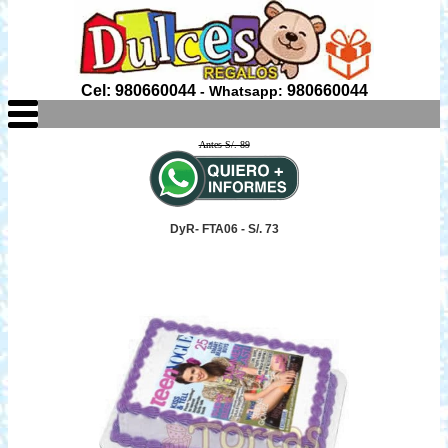
Cel: 980660044
980660044
- Whatsapp:
Antes S/. 89
DyR- FTA06 - S/. 73