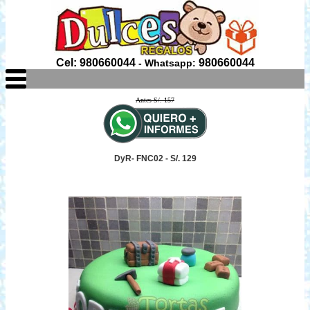
Cel: 980660044
980660044
- Whatsapp:
Antes S/. 157
DyR- FNC02 - S/. 129