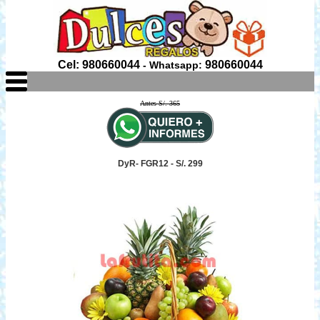
Cel: 980660044
980660044
- Whatsapp:
Antes S/. 365
DyR- FGR12 - S/. 299