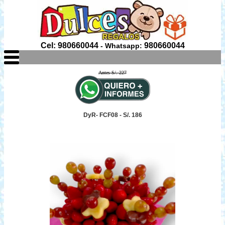
Cel: 980660044
980660044
- Whatsapp:
Antes S/. 227
DyR- FCF08 - S/. 186