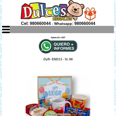
Cel: 980660044
980660044
- Whatsapp:
Antes S/. 107
DyR- END13 - S/. 88