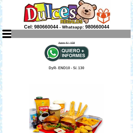
Cel: 980660044
980660044
- Whatsapp:
Antes S/. 158
DyR- END10 - S/. 130