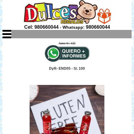
Cel: 980660044
980660044
- Whatsapp:
Antes S/. 122
DyR- END05 - S/. 100