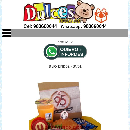
Cel: 980660044
980660044
- Whatsapp:
Antes S/. 62
DyR- END02 - S/. 51