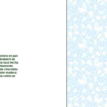
 mixto en pan
Sándwich de
na taza hecha
entamente.
 de chocolate.
color madera:
ena como un