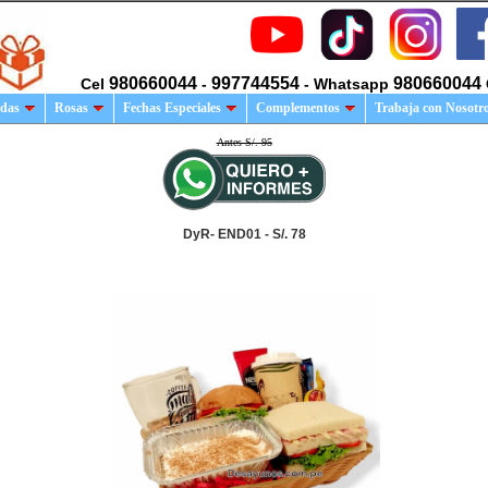
980660044
997744554
980660044
Cel
-
- Whatsapp
das
Rosas
Fechas Especiales
Complementos
Trabaja con Nosotr
Antes S/. 95
DyR- END01 - S/. 78