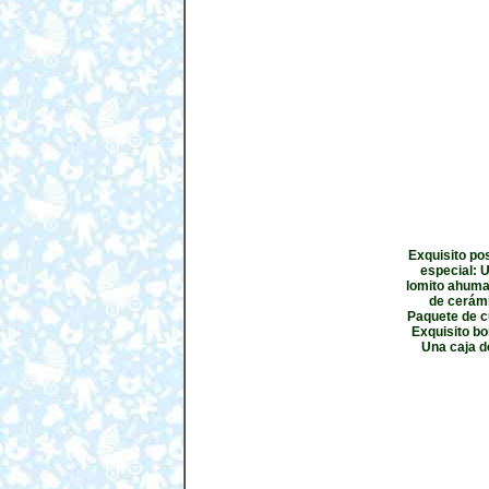
Exquisito po
especial: 
lomito ahuma
de cerámi
Paquete de cu
Exquisito bo
Una caja d