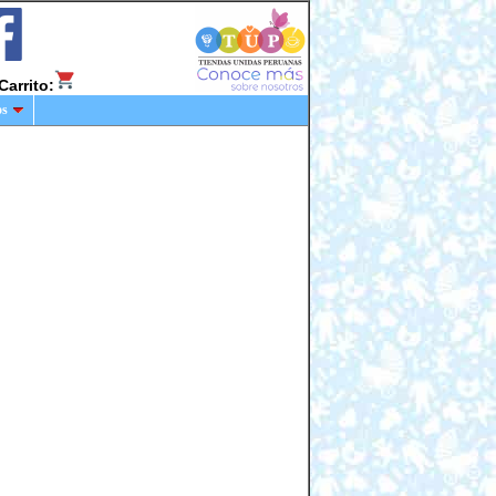
Carrito:
os