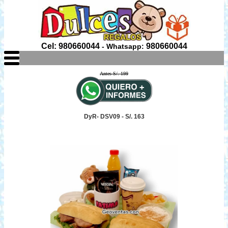
Cel: 980660044
980660044
- Whatsapp:
Antes S/. 199
DyR- DSV09 - S/. 163