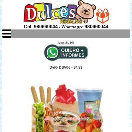
Cel: 980660044
980660044
- Whatsapp:
Antes S/. 109
DyR- DSV06 - S/. 89