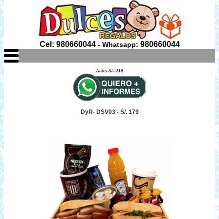
Cel: 980660044
980660044
- Whatsapp:
Antes S/. 218
DyR- DSV03 - S/. 179