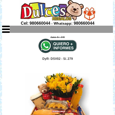
Cel: 980660044
980660044
- Whatsapp:
Antes S/. 340
DyR- DSV02 - S/. 279