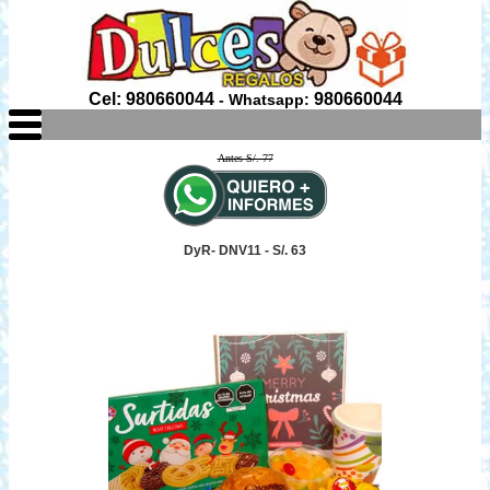
Cel: 980660044
980660044
- Whatsapp:
Antes S/. 77
DyR- DNV11 - S/. 63