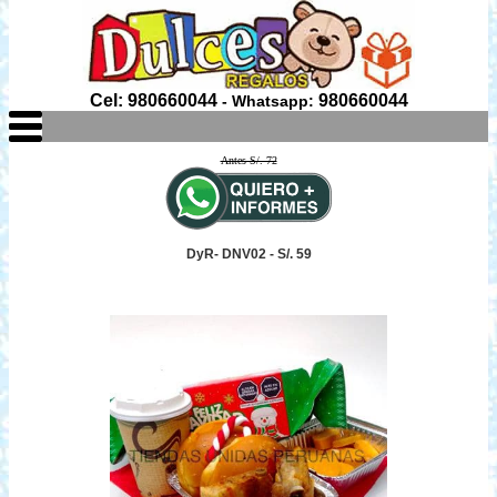
Cel: 980660044
980660044
- Whatsapp:
Antes S/. 72
DyR- DNV02 - S/. 59