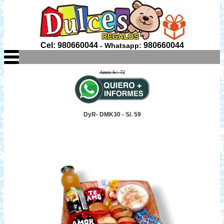
Cel: 980660044
980660044
- Whatsapp:
Antes S/. 72
DyR- DMK30 - S/. 59