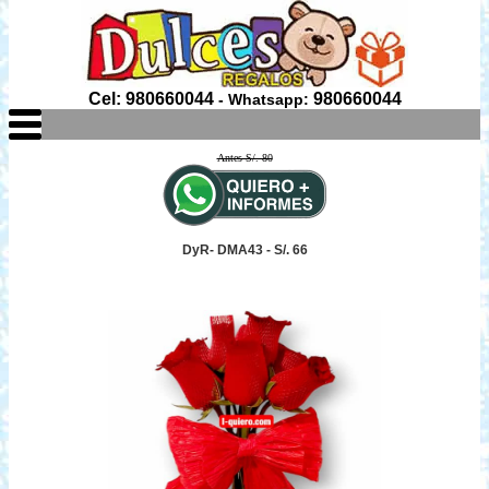
Cel: 980660044
980660044
- Whatsapp:
Antes S/. 80
DyR- DMA43 - S/. 66