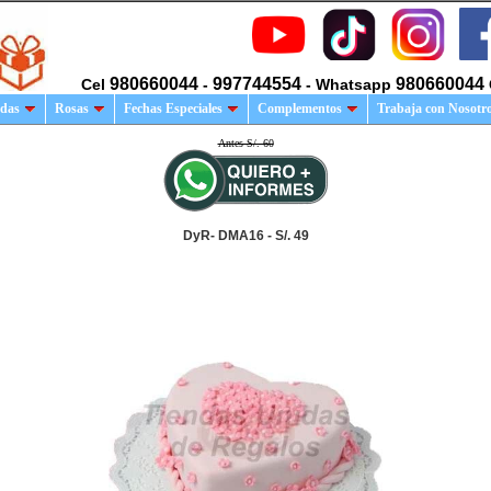
980660044
997744554
980660044
Cel
-
- Whatsapp
das
Rosas
Fechas Especiales
Complementos
Trabaja con Nosotr
Antes S/. 60
DyR- DMA16 - S/. 49