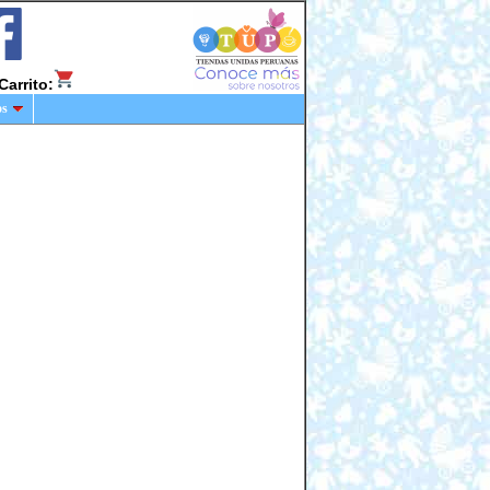
Carrito:
os