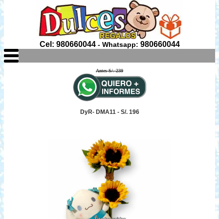
Cel: 980660044
980660044
- Whatsapp:
Antes S/. 239
DyR- DMA11 - S/. 196