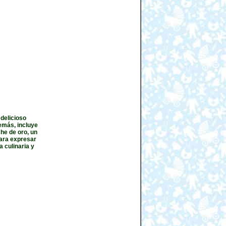
delicioso
emás, incluye
he de oro, un
ara expresar
 culinaria y