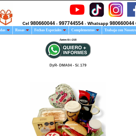
980660044
997744554
980660044
Cel
-
- Whatsapp
das
Rosas
Fechas Especiales
Complementos
Trabaja con Nosotr
Antes S/. 218
DyR- DMA04 - S/. 179