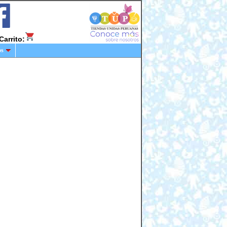
Carrito:
os