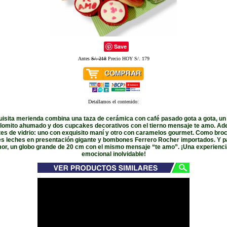
Save
Antes
S/. 218
Precio HOY S/. 179
Detallamos el contenido:
uisita merienda combina una taza de cerámica con café pasado gota a gota, un 
lomito ahumado y dos cupcakes decorativos con el tierno mensaje te amo. Ad
tes de vidrio: uno con exquisito maní y otro con caramelos gourmet. Como broc
res leches en presentación gigante y bombones Ferrero Rocher importados. Y p
r, un globo grande de 20 cm con el mismo mensaje “te amo”. ¡Una experiencia
emocional inolvidable!