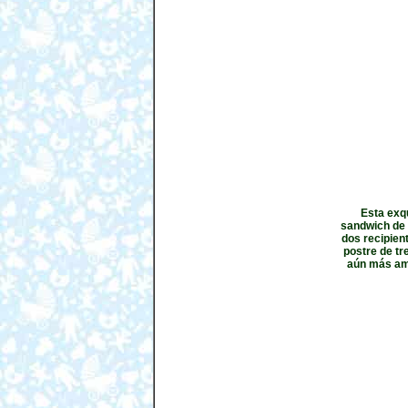
Esta exq
sandwich de 
dos recipien
postre de t
aún más amo