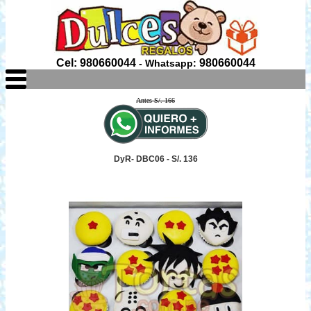
Cel: 980660044
980660044
- Whatsapp:
Antes S/. 166
DyR- DBC06 - S/. 136