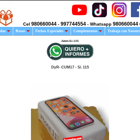
980660044
997744554
980660044
Cel
-
- Whatsapp
das
Rosas
Fechas Especiales
Complementos
Trabaja con Nosotr
Antes S/. 141
DyR- CUM17 - S/. 115