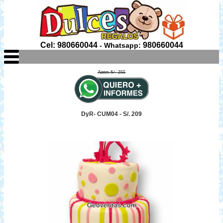
Cel: 980660044
980660044
- Whatsapp:
Antes S/. 255
DyR- CUM04 - S/. 209