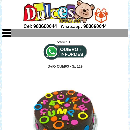
Cel: 980660044
980660044
- Whatsapp:
Antes S/. 145
DyR- CUM03 - S/. 119