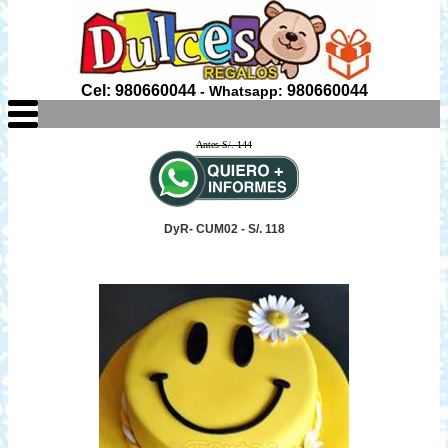
Cel: 980660044
980660044
- Whatsapp:
Antes S/. 144
DyR- CUM02 - S/. 118