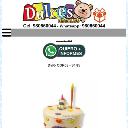
Cel: 980660044
980660044
- Whatsapp:
Antes S/. 104
DyR- COR08 - S/. 85