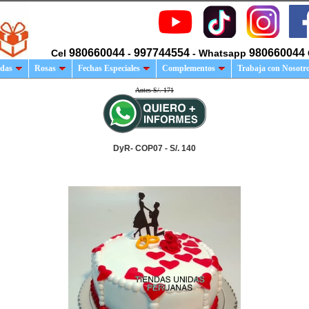
980660044
997744554
980660044
Cel
-
- Whatsapp
das
Rosas
Fechas Especiales
Complementos
Trabaja con Nosotr
Antes S/. 171
DyR- COP07 - S/. 140