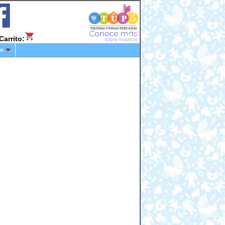
Carrito:
os