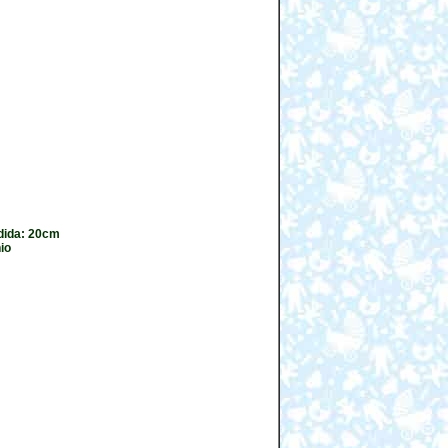
edida: 20cm
io