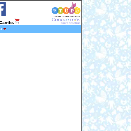
Carrito:
os