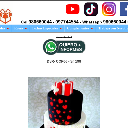
980660044
997744554
980660044
Cel
-
- Whatsapp
das
Rosas
Fechas Especiales
Complementos
Trabaja con Nosotr
Antes S/. 242
DyR- COP06 - S/. 198