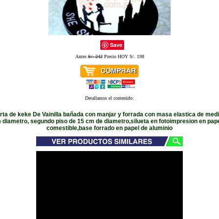
Save
Antes
S/. 242
Precio HOY S/. 198
Detallamos el contenido:
orta de keke De Vainilla bañada con manjar y forrada con masa elastica de med
 diametro, segundo piso de 15 cm de diametro,silueta en fotoimpresion en pape
comestible,base forrado en papel de aluminio