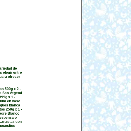
ariedad de
 elegir entre
para ofrecer
as 500g x 2 -
ya Sao Vegetal
395g x 1 -
mium en vaso
ueques blanca
tos 250g x 1 -
agre Blanco
despensa o
 canastas con
necesites