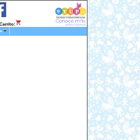
Carrito:
os