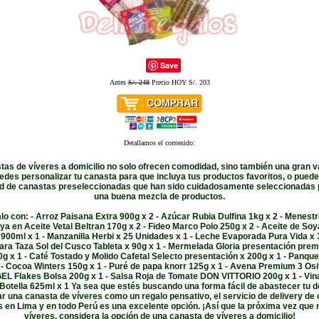
Save
Antes
S/. 248
Precio HOY S/. 203
Detallamos el contenido:
tas de víveres a domicilio no solo ofrecen comodidad, sino también una gran v
edes personalizar tu canasta para que incluya tus productos favoritos, o puedes
d de canastas preseleccionadas que han sido cuidadosamente seleccionadas 
una buena mezcla de productos.
lo con: - Arroz Paisana Extra 900g x 2 - Azúcar Rubia Dulfina 1kg x 2 - Menestr
ya en Aceite Vetal Beltran 170g x 2 - Fideo Marco Polo 250g x 2 - Aceite de So
 900ml x 1 - Manzanilla Herbi x 25 Unidades x 1 - Leche Evaporada Pura Vida x 
ara Taza Sol del Cusco Tableta x 90g x 1 - Mermelada Gloria presentación pre
0g x 1 - Café Tostado y Molido Cafetal Selecto presentación x 200g x 1 - Panq
 - Cocoa Winters 150g x 1 - Puré de papa knorr 125g x 1 - Avena Premium 3 Osi
EL Flakes Bolsa 200g x 1 - Salsa Roja de Tomate DON VITTORIO 200g x 1 - Vin
otella 625ml x 1 Ya sea que estés buscando una forma fácil de abastecer tu 
ar una canasta de víveres como un regalo pensativo, el servicio de delivery de
s en Lima y en todo Perú es una excelente opción. ¡Así que la próxima vez que 
víveres, considera la opción de una canasta de víveres a domicilio!