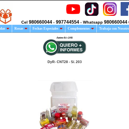
980660044
997744554
980660044
Cel
-
- Whatsapp
das
Rosas
Fechas Especiales
Complementos
Trabaja con Nosotr
Antes S/. 248
DyR- CNT28 - S/. 203