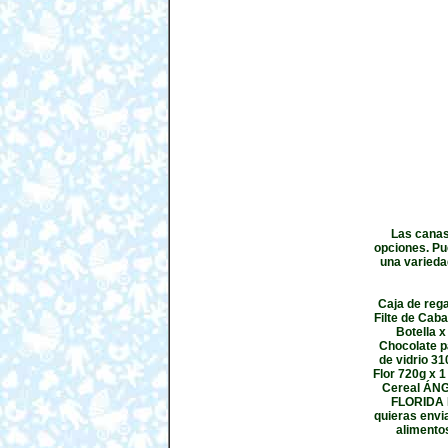
Las canas
opciones. Pu
una varieda
Caja de rega
Filte de Caba
Botella x
Chocolate p
de vidrio 31
Flor 720g x 1
Cereal ÁNG
FLORIDA B
quieras envi
alimento