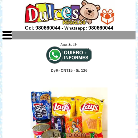
Cel: 980660044
980660044
- Whatsapp:
Antes S/. 154
DyR- CNT15 - S/. 126