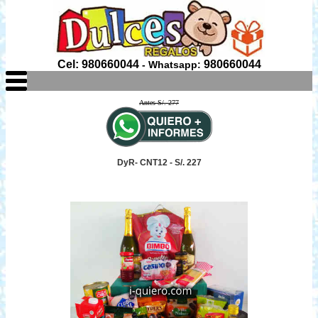
Cel: 980660044
980660044
- Whatsapp:
Antes S/. 277
DyR- CNT12 - S/. 227