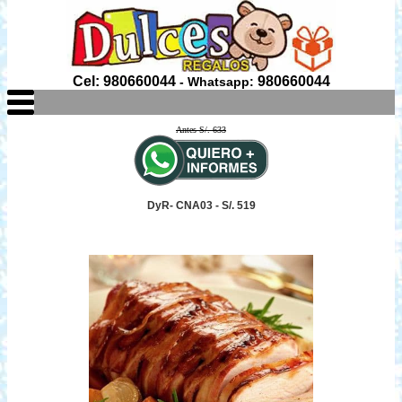
Cel: 980660044
980660044
- Whatsapp:
Antes S/. 633
DyR- CNA03 - S/. 519