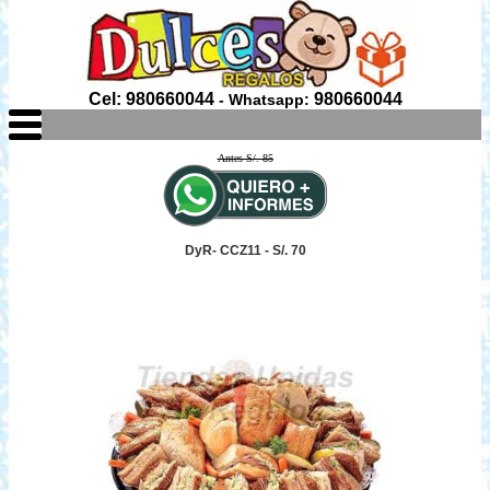
Cel: 980660044
980660044
- Whatsapp:
Antes S/. 85
DyR- CCZ11 - S/. 70