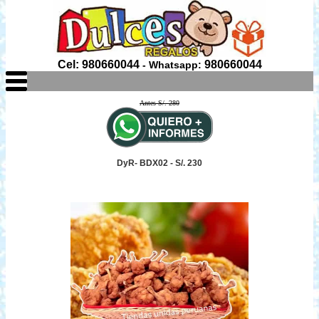
Cel: 980660044
980660044
- Whatsapp:
Antes S/. 280
DyR- BDX02 - S/. 230