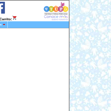
Carrito:
os