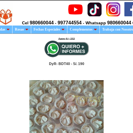
980660044
997744554
980660044
Cel
-
- Whatsapp
das
Rosas
Fechas Especiales
Complementos
Trabaja con Nosotr
Antes S/. 232
DyR- BDT40 - S/. 190