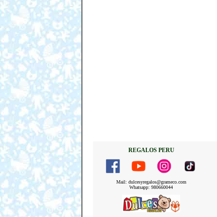
REGALOS PERU
Mail: dulcesyregalos@grameco.com
Whatsapp: 980660044