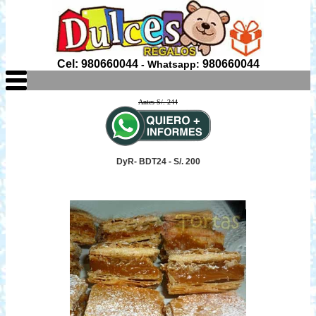
Cel: 980660044
980660044
- Whatsapp:
Antes S/. 244
DyR- BDT24 - S/. 200