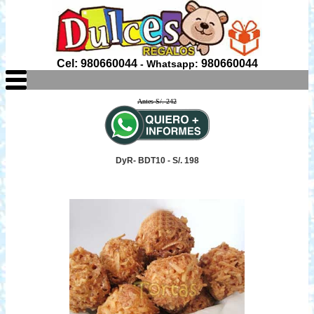
Cel: 980660044
980660044
- Whatsapp:
Antes S/. 242
DyR- BDT10 - S/. 198