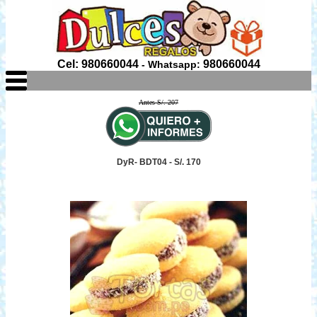
Cel: 980660044
980660044
- Whatsapp:
Antes S/. 207
DyR- BDT04 - S/. 170