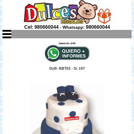
Cel: 980660044
980660044
- Whatsapp:
Antes S/. 240
DyR- BBT02 - S/. 197